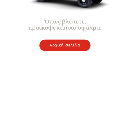
Όπως βλέπετε,
προέκυψε κάποιο σφάλμα.
Αρχική σελίδα