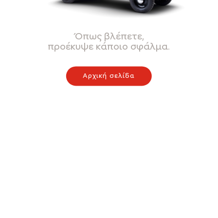
Όπως βλέπετε,
προέκυψε κάποιο σφάλμα.
Αρχική σελίδα