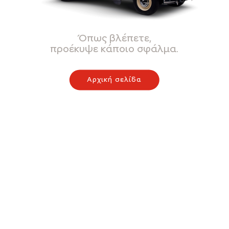
Όπως βλέπετε,
προέκυψε κάποιο σφάλμα.
Αρχική σελίδα