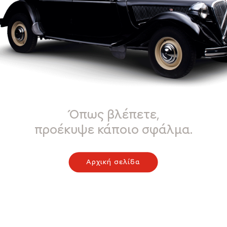
Όπως βλέπετε,
προέκυψε κάποιο σφάλμα.
Αρχική σελίδα