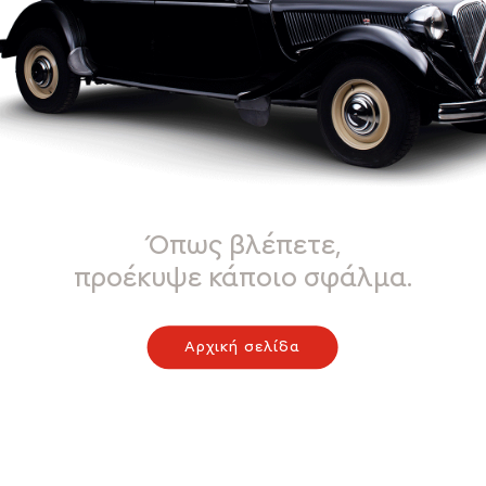
Όπως βλέπετε,
προέκυψε κάποιο σφάλμα.
Αρχική σελίδα