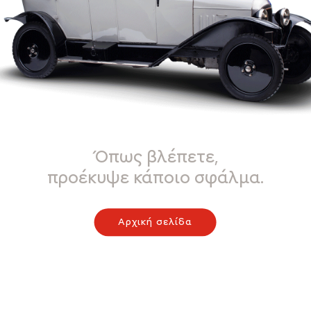
Όπως βλέπετε,
προέκυψε κάποιο σφάλμα.
Αρχική σελίδα