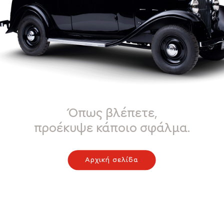
Όπως βλέπετε,
προέκυψε κάποιο σφάλμα.
Αρχική σελίδα