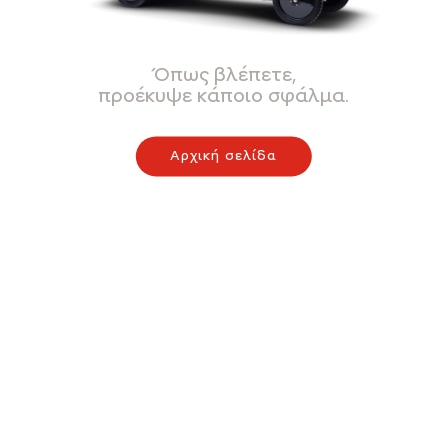
Όπως βλέπετε,
προέκυψε κάποιο σφάλμα.
Αρχική σελίδα