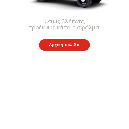
Όπως βλέπετε,
προέκυψε κάποιο σφάλμα.
Αρχική σελίδα