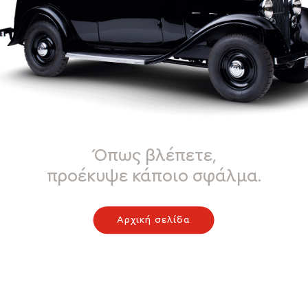
Όπως βλέπετε,
προέκυψε κάποιο σφάλμα.
Αρχική σελίδα