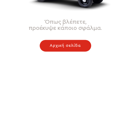
Όπως βλέπετε,
προέκυψε κάποιο σφάλμα.
Αρχική σελίδα