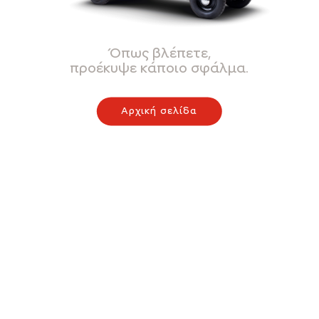
Όπως βλέπετε,
προέκυψε κάποιο σφάλμα.
Αρχική σελίδα