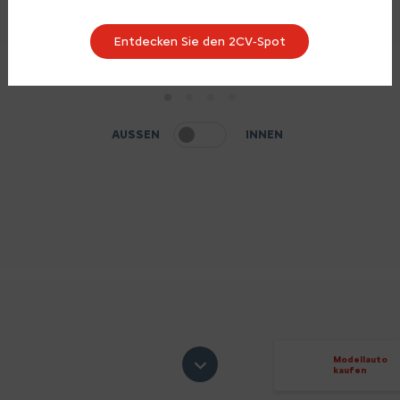
Entdecken Sie den 2CV‑Spot
1
2
3
4
AUSSEN
INNEN
Modellauto
kaufen