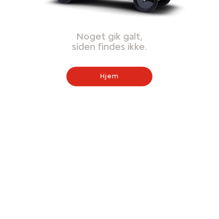
Noget gik galt,
siden findes ikke.
Hjem