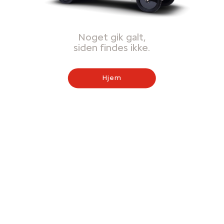
Noget gik galt,
siden findes ikke.
Hjem