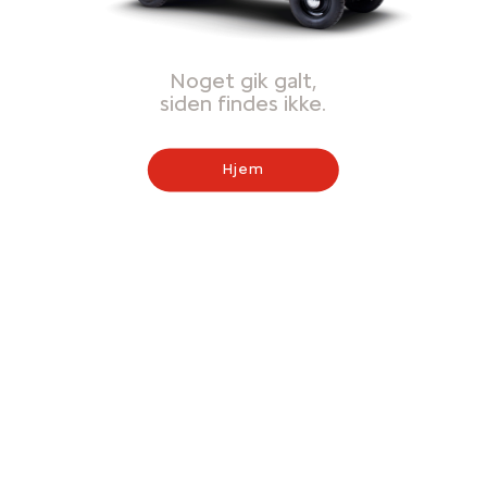
Noget gik galt,
siden findes ikke.
Hjem