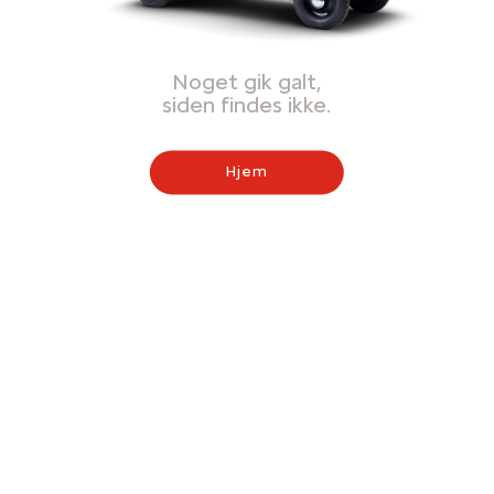
Noget gik galt,
siden findes ikke.
Hjem