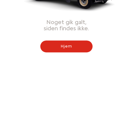
Noget gik galt,
siden findes ikke.
Hjem