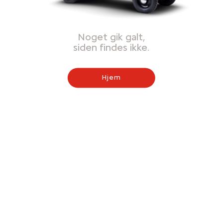
Noget gik galt,
siden findes ikke.
Hjem