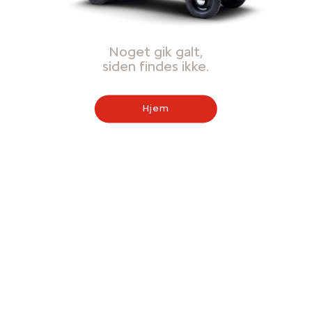
Noget gik galt,
siden findes ikke.
Hjem