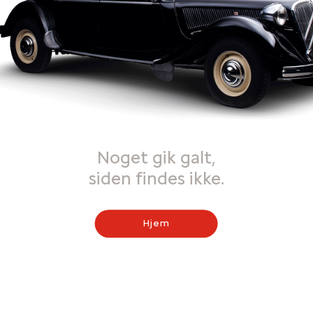
Noget gik galt,
siden findes ikke.
Hjem