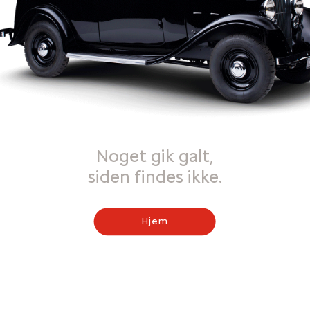
Noget gik galt,
siden findes ikke.
Hjem