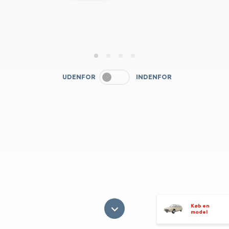
1
2
3
4
UDENFOR
INDENFOR
Køb en
model