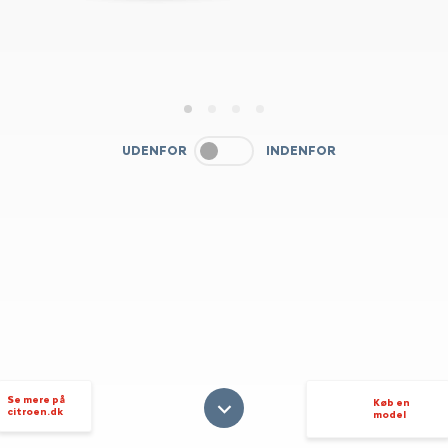
1
2
3
4
UDENFOR
INDENFOR
Se mere på
Køb en
citroen.dk
model