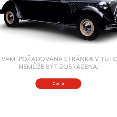
 VÁMI POŽADOVANÁ STRÁNKA V TUTO
NEMŮŽE BÝT ZOBRAZENA.
Domů