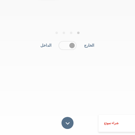
4
3
2
1
الخارج
الداخل
شراء نموذج